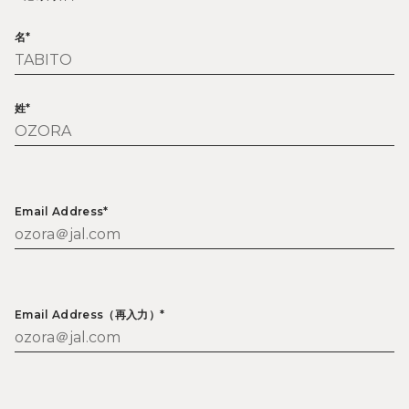
名*
姓*
Email Address*
Email Address（再入力）*