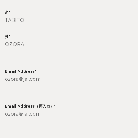
名*
姓*
Email Address*
Email Address（再入力）*