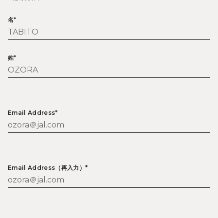
名*
姓*
Email Address*
Email Address（再入力）*