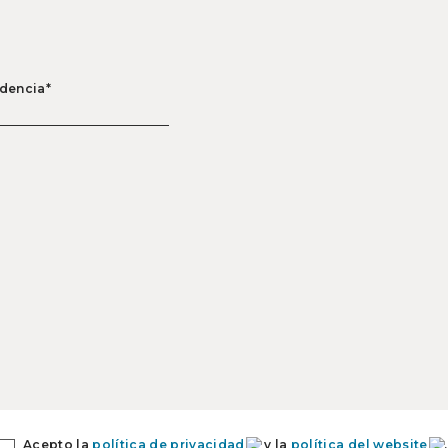
idencia*
Acepto la
política de privacidad
y la
política del website